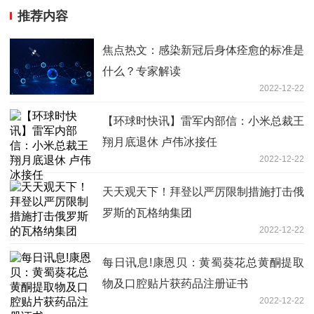
推荐内容
焦点热文：感染新冠后身体痊愈的标准是
什么？专家解读
2022-12-22
【环球时快讯】雷军内部信：小米总裁王
翔月底退休 卢伟冰接任
2022-12-22
天天观天下！拜登以严厉限制措施打击俄
罗斯的瓦格纳集团
2022-12-22
每日讯息!康恩贝：黄蜀葵花总黄酮提取
物及口腔贴片获药品注册证书
2022-12-22