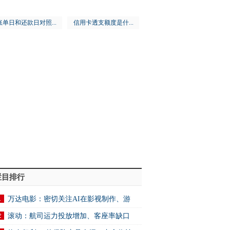
账单日和还款日对照...
信用卡透支额度是什...
栏目排行
万达电影：密切关注AI在影视制作、游
.
滚动：航司运力投放增加、客座率缺口