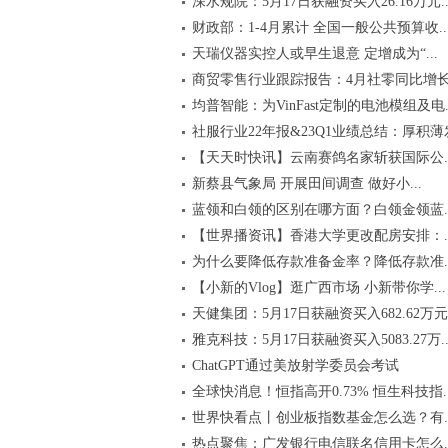
深水规院：5月17日获融资买入26.16万元..
财政部：1-4月累计 全国一般公共预算收..
天瑞仪器实控人或早生退意 定增成为“...
商贸零售行业跟踪报告：4月社零同比增长.
均普智能：为VinFast定制的电池模组及电..
社服行业22年报&23Q1业绩总结：厚积薄发.
【天天时快讯】云南赛鸽名家斩获国际公..
新蔡县气象局 开展田间调查 做好小...
蓝领和白领的区别在哪方面？白领金领蓝..
【世界播资讯】香港大学更改配房安排：..
为什么要降低存款准备金率？降低存款准..
【小新的Vlog】逛广西市场 小新带你学...
天健集团：5月17日获融资买入682.62万元.
雅克科技：5月17日获融资买入5083.27万..
ChatGPT通过美放射学委员会考试
全球快消息！恒指高开0.73% 恒生科技指..
世界快看点丨创业板指数基金怎么选？有..
热点聚焦：广发银行电信联名信用卡怎么..