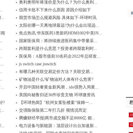
奥利奥明年将涨价是为什么？为什么奥利...
.
信用卡批不下来什么原因 原因介绍如下
..
期货市场怎么规避风险 具体如下-环球时讯
太阳在哪一天离地球最远?为什么会出现远...
要闻
焦点热讯:华东医药1类新药HDM1002中美IN...
.
国家医保局：将持续推进医药集中带量采...
.
跨期套利是什么意思？投资者跨期套利时...
.
医保局：A股市值前10名药企2022年总研发...
.
js switch case jsswitch
.
​有哪几种关联交易定价方法？关联交易...
.
矿物油是什么?矿物油对人体有什么危害?
..
开启中国轻奢黄金新风潮，ido强势入局黄...
美国向秘鲁归还36件珍贵文物 环球微资讯
好?
【环球热闻】“杭州女童坠楼案”保姆一...
..
交强险保险第二年打几折 视情况而定
腾赚财经早报|两市成交额不足8000亿 都...
戏..
..
电力设备与新能源：顶层设计出台加速新...