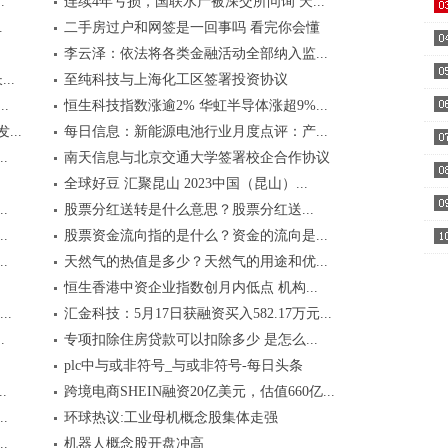
.
连续4年亏损，国联水产被深交所问询 天...
收..
.
二手房过户和网签是一回事吗 看完你会懂
高..
李云泽：依法将各类金融活动全部纳入监...
复..
..
至纯科技与上海化工区签署投资协议
月..
.
恒生科技指数涨逾2% 华虹半导体涨超9%...
..
每日信息：新能源电池行业月度点评：产...
11
.
南天信息与北京交通大学签署校企合作协议
大..
全球好豆 汇聚昆山 2023中国（昆山）...
.
​股票分红送转是什么意思？股票分红送...
.
股票资金流向指的是什么？资金的流向是...
面..
.
天然气的热值是多少？天然气的用途和优...
日..
恒生香港中资企业指数创月内低点 机构...
..
汇金科技：5月17日获融资买入582.17万元...
.
专项扣除住房贷款可以扣除多少 是怎么...
plc中与或非符号_与或非符号-每日头条
.
跨境电商SHEIN融资20亿美元，估值660亿...
.
环球热议:工业母机概念股集体走强
.
机器人概念股开盘冲高