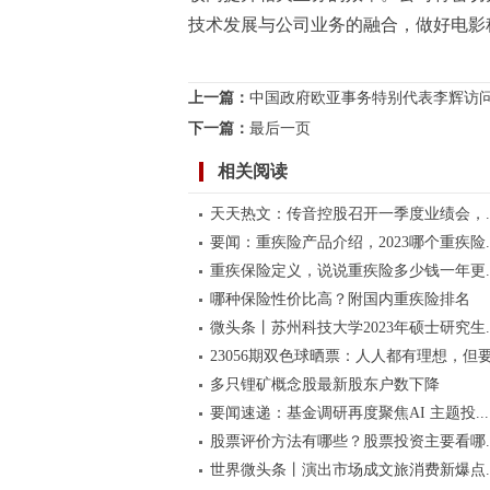
技术发展与公司业务的融合，做好电影
标签：
上一篇：
中国政府欧亚事务特别代表李辉访问
下一篇：
最后一页
相关阅读
天天热文：传音控股召开一季度业绩会，..
要闻：重疾险产品介绍，2023哪个重疾险..
重疾保险定义，说说重疾险多少钱一年更..
哪种保险性价比高？附国内重疾险排名
微头条丨苏州科技大学2023年硕士研究生..
23056期双色球晒票：人人都有理想，但要.
多只锂矿概念股最新股东户数下降
要闻速递：基金调研再度聚焦AI 主题投...
股票评价方法有哪些？股票投资主要看哪..
世界微头条丨演出市场成文旅消费新爆点..