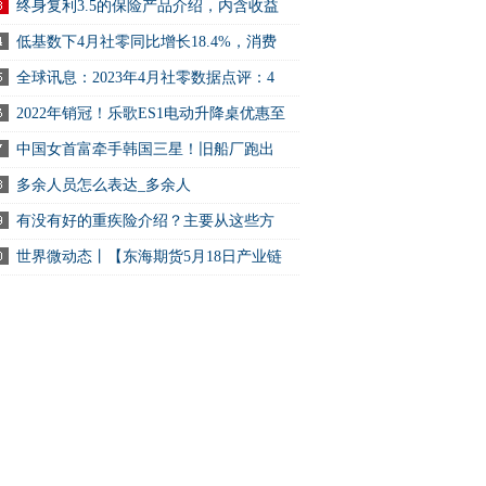
.
终身复利3.5的保险产品介绍，内含收益
.
低基数下4月社零同比增长18.4%，消费
.
全球讯息：2023年4月社零数据点评：4
.
2022年销冠！乐歌ES1电动升降桌优惠至
59元
中国女首富牵手韩国三星！旧船厂跑出
.
多余人员怎么表达_多余人
有没有好的重疾险介绍？主要从这些方
.
世界微动态丨【东海期货5月18日产业链
.