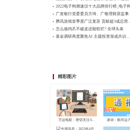
2022电子狗测速仪十大品牌排行榜_电子狗.
广发银行党委委员方琦、广银理财原监事..
腾讯游戏首季度广泛复苏 贡献超3成总营..
怎么做鸡爪不破皮还能软烂? 全球头条
基金调研再度聚焦AI 主题投资渐成共识...
精彩图片
万达电影：密切关注A...
滚动：航司运力投