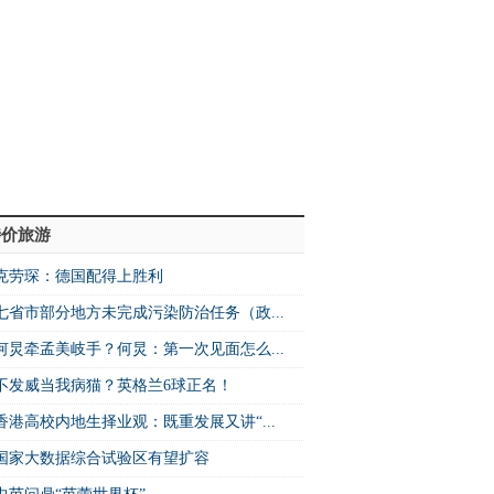
特价旅游
克劳琛：德国配得上胜利
七省市部分地方未完成污染防治任务（政...
何炅牵孟美岐手？何炅：第一次见面怎么...
不发威当我病猫？英格兰6球正名！
香港高校内地生择业观：既重发展又讲“...
国家大数据综合试验区有望扩容