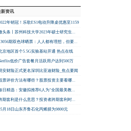
最新资讯
2022年销冠！乐歌ES1电动升降桌优惠至1159
微头条丨苏州科技大学2023年硕士研究生...
23056期双色球晒票：人人都有理想，但要...
北京地区首个5.5G实验基站开通 热点在线
Netflix低价广告套餐月活跃用户达到500万
易安财险正式更名深圳比亚迪财险_焦点要闻
股票评价方法有哪些？股票投资主要看哪...
每日精选：安徽拟推荐6人为“全国最美教...
跨期套利是什么意思？投资者跨期套利时...
05月18日山东齐鲁石化丙烯腈为9800元