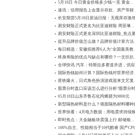
5月18日 今日黄金价格多少钱一克 黄金...
速讯：信用报告上会显示存款、房产等财..
长安期货5月18日原油日报：无视库存激增.
易安财险正式更名为比亚迪财险 周亚琳...
易安财险正式更名深圳比亚迪财险_焦点
提升品牌价值怎么做？品牌价值计算方法..
每日精选：安徽拟推荐6人为“全国最美教..
终身寿险的优点与缺点有哪些？一文扒扒..
全球快讯:汽车：特斯拉多赛道并进，供应..
国际热钱如何计算？国际热钱对世界经济..
星铁爆火，日式角色扮演游戏迎来文艺复..
股票分时盘口应该怎么进行分析?股票分时.
05月18日山东齐鲁石化丙烯腈为9800元
新型隔热材料是什么？墙面隔热材料哪种
世界快看：4月电力数据：用电需求持续恢.
即时焦点：大金融板块震荡上行 邮储银...
100%自主、性能相当于10代酷睿 国产CPU.