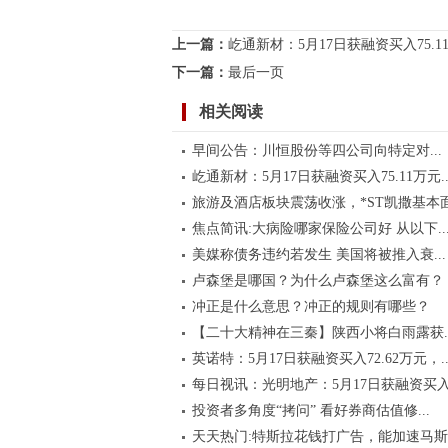
标签：
上一篇：
屹通新材：5月17日获融资买入75.1
下一篇：
最后一页
相关阅读
早间公告：​川恒股份等四公司向特定对...
屹通新材：5月17日获融资买入75.11万元..
旅游及酒店板块震荡收涨，*ST凯撒基本面.
焦点简讯:大病险哪家保险公司好 从以下..
美媒称债务违约若发生 美国将被推入衰...
卢森堡是哪国？为什么卢森堡这么富有？
冲正是什么意思？冲正的规则有哪些？
【二十大精神在三秦】陕西小将白雨露获..
英诺特：5月17日获融资买入72.62万元，..
每日视讯：光明地产：5月17日获融资买入.
投资者多角度“拷问” 看好券商估值修...
天天热门:特斯拉花钱打广告，能加速马斯..