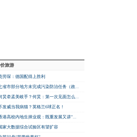
特价旅游
克劳琛：德国配得上胜利
七省市部分地方未完成污染防治任务（政...
何炅牵孟美岐手？何炅：第一次见面怎么...
不发威当我病猫？英格兰6球正名！
香港高校内地生择业观：既重发展又讲“...
国家大数据综合试验区有望扩容