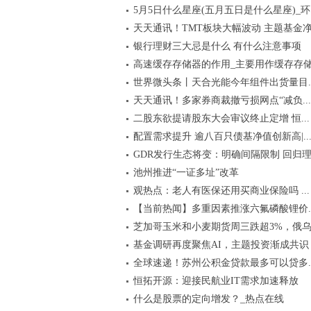
5月5日什么星座(五月五日是什么星座)_环..
天天通讯！TMT板块大幅波动 主题基金净.
银行理财三大忌是什么 有什么注意事项
高速缓存存储器的作用_主要用作缓存存
世界微头条丨天合光能今年组件出货量目..
天天通讯！多家券商裁撤亏损网点“减负...
二股东欲提请股东大会审议终止定增 恒...
配置需求提升 逾八百只债基净值创新高|..
GDR发行生态将变：明确间隔限制 回归理.
池州推进“一证多址”改革
观热点：老人有医保还用买商业保险吗 ...
【当前热闻】多重因素推涨六氟磷酸锂价..
芝加哥玉米和小麦期货周三跌超3%，俄乌.
基金调研再度聚焦AI，主题投资渐成共识
全球速递！苏州公积金贷款最多可以贷多..
恒拓开源：迎接民航业IT需求加速释放
什么是股票的定向增发？_热点在线