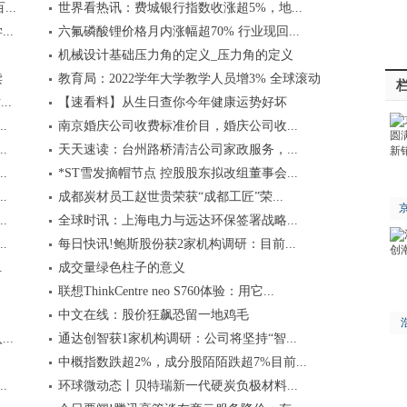
..
世界看热讯：费城银行指数收涨超5%，地...
..
六氟磷酸锂价格月内涨幅超70% 行业现回...
机械设计基础压力角的定义_压力角的定义
读
教育局：2022学年大学教学人员增3% 全球滚动
..
【速看料】从生日查你今年健康运势好坏
.
南京婚庆公司收费标准价目，婚庆公司收...
.
天天速读：台州路桥清洁公司家政服务，...
.
*ST雪发摘帽节点 控股股东拟改组董事会...
.
成都炭材员工赵世贵荣获“成都工匠”荣...
京
.
全球时讯：上海电力与远达环保签署战略...
.
每日快讯!鲍斯股份获2家机构调研：目前...
.
成交量绿色柱子的意义
联想ThinkCentre neo S760体验：用它...
中文在线：股价狂飙恐留一地鸡毛
..
通达创智获1家机构调研：公司将坚持“智...
中概指数跌超2%，成分股陌陌跌超7%目前...
.
环球微动态丨贝特瑞新一代硬炭负极材料...