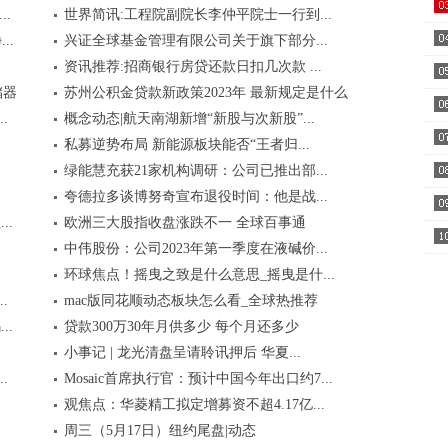
元..
.
世界简讯:工程院副院长李仲平院士一行到...
一..
..
兴证全球基金管理有限公司关于旗下部分...
资讯推荐:招商银行房贷还款日扣几次款 ...
手..
储器
苏州公积金贷款新政策2023年 最新规定是什么
间..
.
概念动态|航天南湖新增“新股与次新股”...
考
私募逆势布局 新能源板块能否“王者归...
绿能慧充获21家机构调研：公司已推出部...
.
夸德拉多谈博努奇宣布退役时间：他是战...
有..
..
欧洲三大股指收盘涨跌不一 全球百事通
中伟股份：公司2023年第一季度在液碱价...
元..
环球焦点！摇曳之致是什么意思_摇曳是什...
.
mac版同花顺动态板块怎么看_全球热推荐
..
贷款300万30年月供多少 每个月还多少
小事记 | 龙光清盘呈请聆讯押后 华夏...
.
Mosaic首席执行官：预计中国今年出口约7...
观焦点：华菱精工拟定增募资不超4.17亿...
周三（5月17日）纽约尾盘|动态