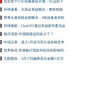
.
北京首个5.5G实验基站开通，5G迈向下
.
环球速看：天风证券赵晓光：整体智能
.
苹果头显系统名称曝光，MR设备发布时
.
环球最新：ChatGPT通过美放射学委员会
试
每日消息!中国国债达到多少了？
中信证券：进入5月后汽车行业价格竞争
.
世界热讯:常德银行贷款对征信有影响吗 ...
九阳股份：5月17日融券卖出金额3.82万
.