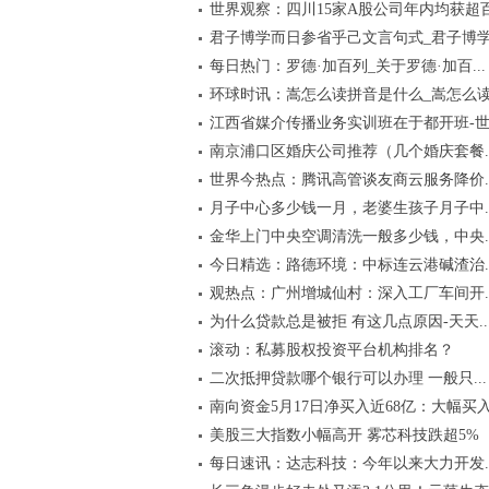
世界观察：四川15家A股公司年内均获超百.
君子博学而日参省乎己文言句式_君子博学.
每日热门：罗德·加百列_关于罗德·加百...
环球时讯：嵩怎么读拼音是什么_嵩怎么
江西省媒介传播业务实训班在于都开班-世.
南京浦口区婚庆公司推荐（几个婚庆套餐..
世界今热点：腾讯高管谈友商云服务降价..
月子中心多少钱一月，老婆生孩子月子中..
金华上门中央空调清洗一般多少钱，中央..
今日精选：路德环境：中标连云港碱渣治..
观热点：广州增城仙村：深入工厂车间开..
为什么贷款总是被拒 有这几点原因-天天..
滚动：私募股权投资平台机构排名？
二次抵押贷款哪个银行可以办理 一般只...
南向资金5月17日净买入近68亿：大幅买入.
美股三大指数小幅高开 雾芯科技跌超5%
每日速讯：达志科技：今年以来大力开发..