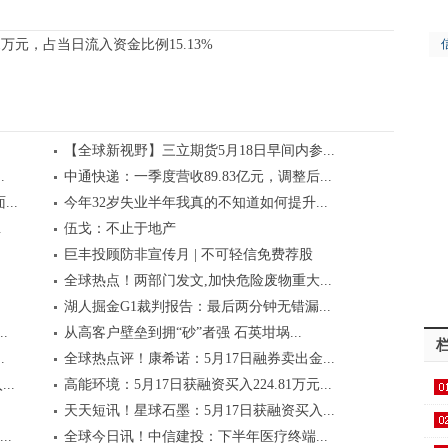
1万元，占当日流入资金比例15.13%
【全球新视野】三立期货5月18日早间内参...
.
中通快递：一季度营收89.83亿元，调整后...
..
今年32岁失业半年我真的不知道如何提升...
.
伍戈：不止于地产
巨丰投顾防非宣传月 | 不可轻信免费荐股
全球热点！两部门发文,加快危险废物重大...
湖人掘金G1裁判报告：最后两分钟无错漏...
.
从高客户壁垒到拥“砂”者强 石英坩埚...
.
全球热点评！康希诺：5月17日融券卖出金...
..
高能环境：5月17日获融资买入224.81万元...
天天短讯！星球石墨：5月17日获融资买入...
.
全球今日讯！中信建投：下半年医疗终端...