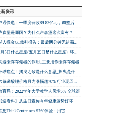
最新资讯
中通快递：一季度营收89.83亿元，调整后...
卢森堡是哪国？为什么卢森堡这么富有？
湖人掘金G1裁判报告：最后两分钟无错漏...
5月5日什么星座(五月五日是什么星座)_环...
高速缓存存储器的作用_主要用作缓存存储器
环球焦点！摇曳之致是什么意思_摇曳是什...
六氟磷酸锂价格月内涨幅超70% 行业现回...
教育局：2022学年大学教学人员增3% 全球滚
【速看料】从生日查你今年健康运势好坏
联想ThinkCentre neo S760体验：用它...