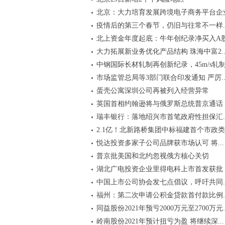
北京：大力培育发展跨境电子商务平台企
疫情后的第三个春节，仍旧与往常不一样..
北上资金年度起底：牛年创纪录净买入A股.
大力拓展新业务优化产品结构 珠海中富2..
中钢国际长材轧制再创新纪录，45m/s轧制.
市场监管总局等3部门联合印发通知 严厉..
蛋壳公寓深圳公司再被列入经营异常
英国首相约翰逊将与俄罗斯总统普京通话
瑞丰银行：落地绍兴市首笔政府性担保汇..
2.1亿！北新路桥集团中标福建首个市政类..
悦达投资多家子公司品牌获市场认可 将...
普京批美国和北约忽视俄方核心关切
湖北广电投资企业里得电科上市首发获批
中国上市公司协会发七点倡议，呼吁共同..
福州：第二次申请公积金贷款首付款比例..
同益股份2021年预亏2000万元至2700万元..
岭南股份2021年预计扭亏为盈 将继续深...