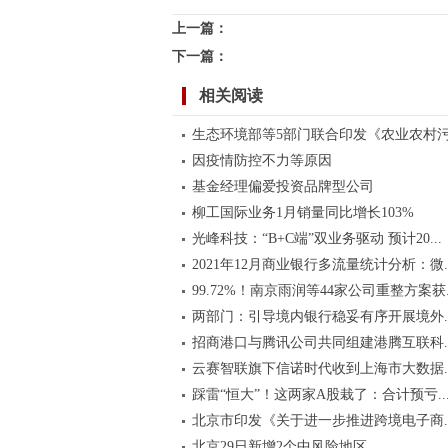
上一篇：
下一篇：
相关阅读
生态环境部等5部门联合印发《农业农村污.
因疫情防控不力等原因
基金经理偏爱投资品牌型公司
柳工国际业务1月销量同比增长103%
光峰科技：“B+C端”双业务驱动 预计20...
2021年12月商业银行多流量统计分析：微..
99.72%！南京雨润等44家公司重整方案获..
两部门：引导境内银行稳妥有序开展境外..
招商港口与腾讯公司共同组建港腾互联科..
云赛智联旗下信诺时代收到上海市大数据..
踩雷“恒大”！这两家A股栽了：合计预亏..
北京市印发《关于进一步推进跨境电子商..
北京29日新增2个中风险地区