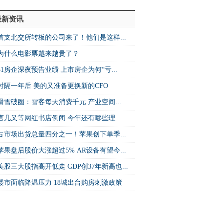
最新资讯
首支北交所转板的公司来了！他们是这样...
为什么电影票越来越贵了？
31房企深夜预告业绩 上市房企为何“亏...
时隔一年后 美的又准备更换新的CFO
滑雪破圈：雪客每天消费千元 产业空间...
言几又等网红书店倒闭 今年还有哪些理...
占市场出货总量四分之一！苹果创下单季...
苹果盘后股价大涨超过5% AR设备有望今...
美股三大股指高开低走 GDP创37年新高也...
楼市面临降温压力 18城出台购房刺激政策