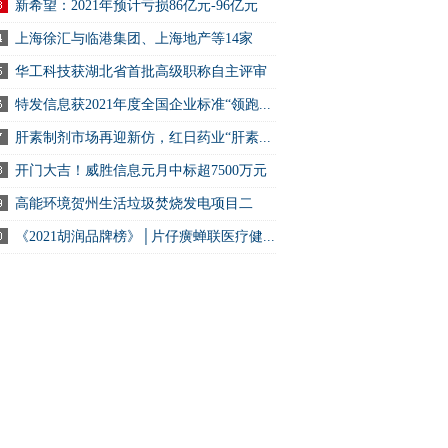
新希望：2021年预计亏损86亿元-96亿元
上海徐汇与临港集团、上海地产等14家
.
华工科技获湖北省首批高级职称自主评审
特发信息获2021年度全国企业标准“领跑...
肝素制剂市场再迎新仿，红日药业“肝素...
开门大吉！威胜信息元月中标超7500万元
高能环境贺州生活垃圾焚烧发电项目二
.
《2021胡润品牌榜》│片仔癀蝉联医疗健...