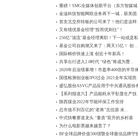
重磅！SMG全媒体创新平台（东方智媒城）.
金溢科技智能网联业务再下一城，获美团..
首支北交所转板的公司来了！他们是这样..
又有绩优基金经理“投而优则仕”！
250亿"顶流"基金经理离职！下一站或是私.
基金公司自购潮又来了：两天15亿！ 创...
国际棉价快速上涨 创近十年新高！
共享出行进入2.0时代 “绿色”将成为曹...
2020年后业绩暴增！市盈率400倍的半导体.
国缆检测创业板IPO过会 2021全年实现营..
盛弘股份ASVG产品应用于中兴通讯股份有.
【系列报道六】产品能耗水平彰显生产技..
陕西煤业2022年节能环保工作安排
总市值不到百亿的“老将”北信源 未...
中式快餐赛道龙头 “量质”双升的乡村基
为什么电影票越来越贵了？
BF全球品牌价值500强暨全球最佳品牌守护.