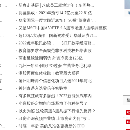
..
新春走基层│八成员工就地过年！车间热...
.
协鑫集成：2021年预亏14.7亿元至22.81亿...
.
华宝国际一度大跌近20%！"90后"董事遭"...
又是MSCI中国A50ETF？A股市场进入连续调整模
..
超100亿大动作！国新资本受让华融证券71...
式
2022虎年股民必读，一书打开数字经济财...
教育部要求全面规范非学科类校外培训收...
两市延续近期弱势 外资净卖出125亿
..
九州一轨科创板IPO过会 主营业务毛利率...
.
港股再度集体收跌！教育股大反弹
..
沧州明珠两个信息化项目入选2021年河北...
.
神州泰岳入选零信任实验室
有多疯狂就有多惨烈！2022新能源汽车内...
小康股份定增向市场释放了何种信号？
以史为鉴 这轮美股A股共振下行谁先反弹？
31房企深夜预告业绩 上市房企为何“亏...
..
时隔一年后 美的又准备更换新的CFO