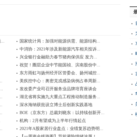
..
国家统计局：加强对能源供需、能源结构...
中消协：2021年涉及新能源汽车相关投诉...
兴业银行金融助力春节猪肉保供应 发力...
祝贺！圈层企业中节能国祯、滨南股份中...
东方雨虹与扬州经开区管委会、扬州城控...
.
美疾控中心：奥密克戎感染病例占单周新...
.
发改委产业司召开服务业品牌培育座谈会
.
湖北省将实施九大重点工程推动制造服务...
.
深水海纳获批设立博士后创新实践基地
.
BOE（京东方）总裁刘晓东：以持续创新开...
.
机构：2月有望成为上半年行情起点
.
2021年A股家居行业盘点：业绩复苏趋势明...
【一周资金线路图】节前避险情绪浓厚！...