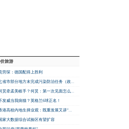
特价旅游
克劳琛：德国配得上胜利
七省市部分地方未完成污染防治任务（政...
何炅牵孟美岐手？何炅：第一次见面怎么...
不发威当我病猫？英格兰6球正名！
香港高校内地生择业观：既重发展又讲“...
国家大数据综合试验区有望扩容