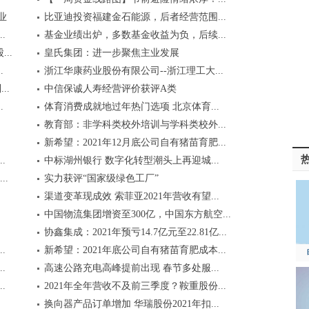
业
比亚迪投资福建金石能源，后者经营范围...
.
基金业绩出炉，多数基金收益为负，后续...
..
皇氏集团：进一步聚焦主业发展
.
浙江华康药业股份有限公司--浙江理工大...
..
中信保诚人寿经营评价获评A类
.
体育消费成就地过年热门选项 北京体育...
教育部：非学科类校外培训与学科类校外...
新希望：2021年12月底公司自有猪苗育肥...
.
中标湖州银行 数字化转型潮头上再迎城...
.
实力获评“国家级绿色工厂”
渠道变革现成效 索菲亚2021年营收有望...
中国物流集团增资至300亿，中国东方航空...
协鑫集成：2021年预亏14.7亿元至22.81亿...
.
新希望：2021年底公司自有猪苗育肥成本...
.
高速公路充电高峰提前出现 春节多处服...
.
2021年全年营收不及前三季度？鞍重股份...
换向器产品订单增加 华瑞股份2021年扣...