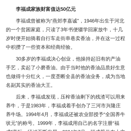
李福成家族财富值达50亿元
李福成曾被称为“燕郊李嘉诚”，1946年出生于河北
的一个贫困家庭，只读了3年书便辍学回家放牛，十几
岁时便开始骑着自行车走街串巷卖香油，并在这一过程
中积攒了一些资本和经商经验。
30多岁的李福成决心创业，他操持起旧有的产油
手艺，卖起了小磨香油。由于当时他的香油品质好生意
也做得十分红火，一度垄断全县的香油业务，成为当地
名副其实的香油大王。
后来，李福成发现，压榨香油剩下的残渣可以用来
养牛，于是1983年，李福成着手创办了三河市兴隆庄
养牛场。1994年4月，李福成还被农业部授予“全国养牛
状元”的称号。1999年，李福成用自己的名字注册“福