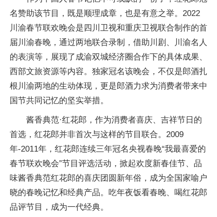
名赞助该节目，既是顺理成章，也是有意之举。2022
川渝春节联欢晚会是四川卫视和重庆卫视联合制作的首
届川渝春晚，通过两地联合录制，借助川剧、川渝名人
的表演等，展现了成渝双城经济圈合作下的具体成果、
西部文旅资源等内容。独家冠名该晚会，不仅是郎酒扎
根川渝两地的生动体现，更是郎酒力求为消费者带来中
国节共同记忆的坚实举措。
酱香典范·红花郎，作为消费者喜庆、吉祥节日的
首选，红花郎并非首次与这样的节目联合。2009
年-2011年，红花郎连续三年冠名
央视
春晚“我最喜爱的
春节联欢晚会”节目评选活动，掀起欢度新春佳节、品
味酱香典范红花郎的喜庆团圆新年俗，成为全
国家
喻户
晓的春晚记忆和经典产品。吃年夜饭看春晚、喝红花郎
品评节目，成为一代经典。